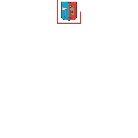
SÉJOUR SAINT-JEAN-CAP-FERRAT
2023
1ERE PHOTO !
Quelques souvenirs
SORTIES SKI 2023
Malgré un faible enneigement, les enfants ont pu profiter
de quelques sorties ski offertes par le Département 06.
Merci aux parents encadrants et à notre maîtresse
« toujours partante » !
Quelques souvenirs