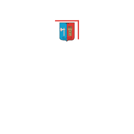
Accéder à l'espace
tourisme
Village de Caille
04 93 60 31 51
Nous contacter