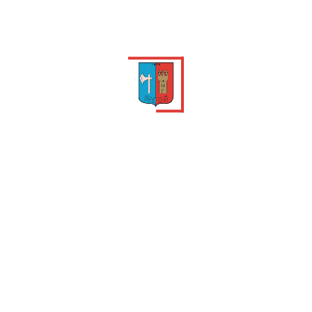
Déchets refusés
ACCÈS RAPIDES