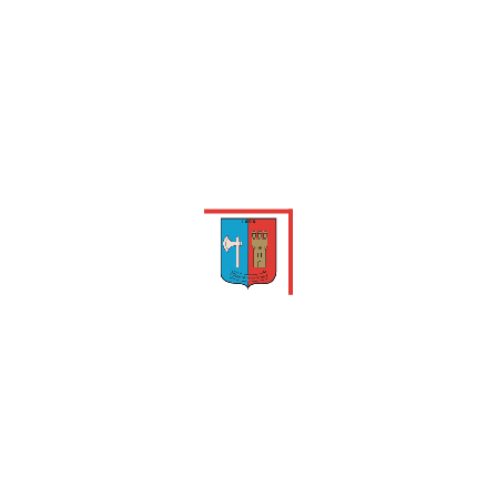
Prévention et
Urbanisme
risques majeurs
Consulter les
Vie scolaire et
horaires de bus
cantine