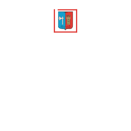
Consulter les
Vie scolaire et
horaires de bus
cantine
Informations
Démarches
déchèterie
administratives
Accéder à l'espace
tourisme