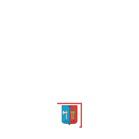
ACCÈS RAPIDES
Loisirs et activités
Fêtes et évènements
Culture et patrimoine
Commerces et artisans
Se restaurer et dormir